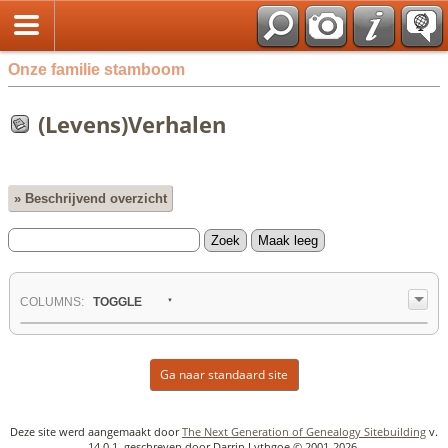
Onze familie stamboom
(Levens)Verhalen
» Beschrijvend overzicht
COL
UMN
S:
TOGGLE
Ga naar standaard site
Deze site werd aangemaakt door
The Next Generation of Genealogy Sitebuilding
v.
14.0.1, geschreven door Darrin Lythgoe © 2001-2026.