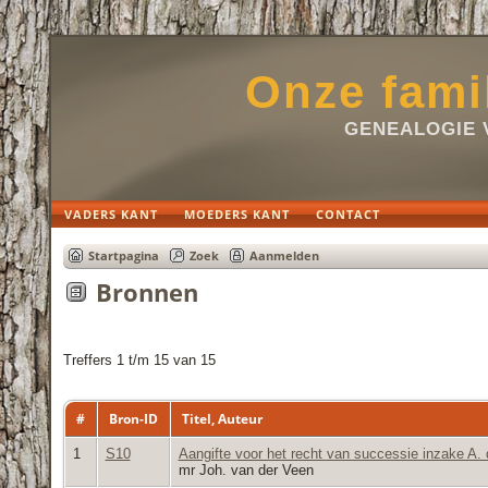
Onze fami
GENEALOGIE 
VADERS KANT
MOEDERS KANT
CONTACT
Startpagina
Zoek
Aanmelden
Bronnen
Treffers 1 t/m 15 van 15
#
Bron-ID
Titel, Auteur
1
S10
Aangifte voor het recht van successie inzake A.
mr Joh. van der Veen