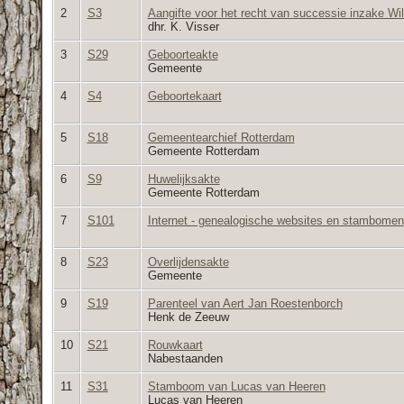
2
S3
Aangifte voor het recht van successie inzake Wi
dhr. K. Visser
3
S29
Geboorteakte
Gemeente
4
S4
Geboortekaart
5
S18
Gemeentearchief Rotterdam
Gemeente Rotterdam
6
S9
Huwelijksakte
Gemeente Rotterdam
7
S101
Internet - genealogische websites en stambomen
8
S23
Overlijdensakte
Gemeente
9
S19
Parenteel van Aert Jan Roestenborch
Henk de Zeeuw
10
S21
Rouwkaart
Nabestaanden
11
S31
Stamboom van Lucas van Heeren
Lucas van Heeren