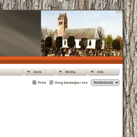
Zoek
Media
Info
Print
Voeg bladwijzer toe