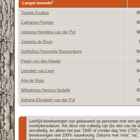
1
Langst levende
Teuntje Exaltus
9
Catharina Prenger
9
Johanna Hendrika van der Put
9
Johanna de Bruin
Stoffelina Petronella Roestenburg
9
Pieter van den Abeele
9
Leendert van Leen
9
Arie de Roos
Wilhelmina Henrica Nodelik
9
Adriana Elisabeth van der Put
9
1
Leeftijd-berekeningen zijn gebaseerd op personen met een g
overlijdensdatum. Als deze niet volledig zijn (bv één van de 
onvolledig, bv alleen het jaar '1945' of zonder dag 'mei 1755')
berekeningen niet 100% nauwkeurig. Datums met 'vóór', 'na', 'c
'berekend' worden niet meegerekend.