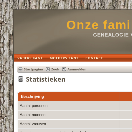
Onze fami
GENEALOGIE 
VADERS KANT
MOEDERS KANT
CONTACT
Startpagina
Zoek
Aanmelden
Statistieken
Beschrijving
Aantal personen
Aantal mannen
Aantal vrouwen