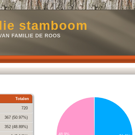
lie stamboom
VAN FAMILIE DE ROOS
400
Totalen
350
720
300
367 (50.97%)
250
352 (48.89%)
48.9%
200