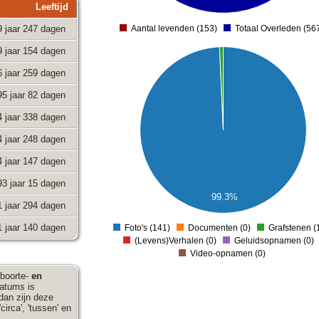
Leeftijd
150
9 jaar 247 dagen
Aantal levenden (153)
Totaal Overleden (56
0
9 jaar 154 dagen
140
6 jaar 259 dagen
120
95 jaar 82 dagen
100
4 jaar 338 dagen
80
4 jaar 248 dagen
60
4 jaar 147 dagen
40
93 jaar 15 dagen
20
99.3%
1 jaar 294 dagen
0
1 jaar 140 dagen
Foto's (141)
Documenten (0)
Grafstenen (
0
(Levens)Verhalen (0)
Geluidsopnamen (0)
Video-opnamen (0)
eboorte-
en
datums is
 dan zijn deze
irca', 'tussen' en