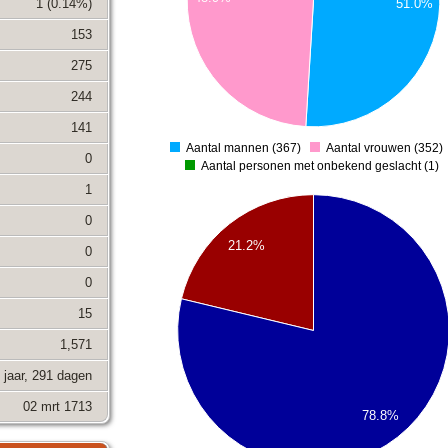
1 (0.14%)
51.0%
150
153
100
275
50
244
0
141
Aantal mannen (367)
Aantal vrouwen (352)
0
0
Aantal personen met onbekend geslacht (1)
1
600
0
550
21.2%
0
500
0
450
15
400
350
1,571
300
 jaar, 291 dagen
250
02 mrt 1713
78.8%
200