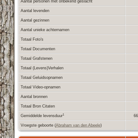
Aantal personen met onbekend geslacht
Aantal levenden
Aantal gezinnen
Aantal unieke achternamen
Totaal Foto's
Totaal Documenten
Totaal Grafstenen
Totaal (Levens)Verhalen
Totaal Geluidsopnamen
Totaal Video-opnamen
Aantal bronnen
Totaal Bron Citaten
1
Gemiddelde levensduur
66
Vroegste geboorte (
Abraham van den Abeele
)