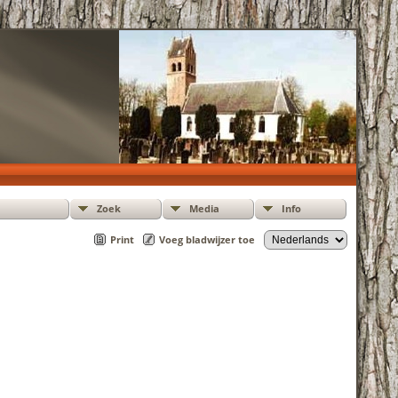
Zoek
Media
Info
Print
Voeg bladwijzer toe