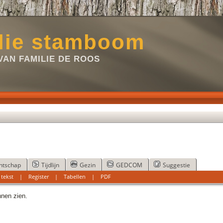
lie stamboom
VAN FAMILIE DE ROOS
ntschap
Tijdlijn
Gezin
GEDCOM
Suggestie
 tekst
|
Register
|
Tabellen
|
PDF
nnen zien.