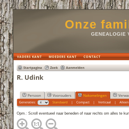
Onze fami
GENEALOGIE 
VADERS KANT
MOEDERS KANT
CONTACT
Startpagina
Zoek
Aanmelden
R. Udink
Persoon
Voorouders
Nakomelingen
Verwa
Generaties:
Standaard
|
Compact
|
Verticaal
|
Alleen
Opm.: Scroll eventueel naar beneden of naar rechts om alles te ku