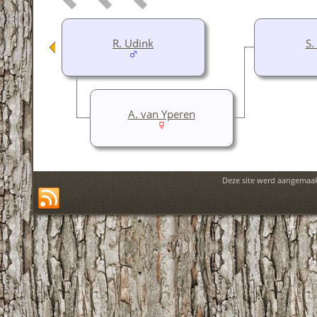
R. Udink
S.
A. van Yperen
Deze site werd aangemaa