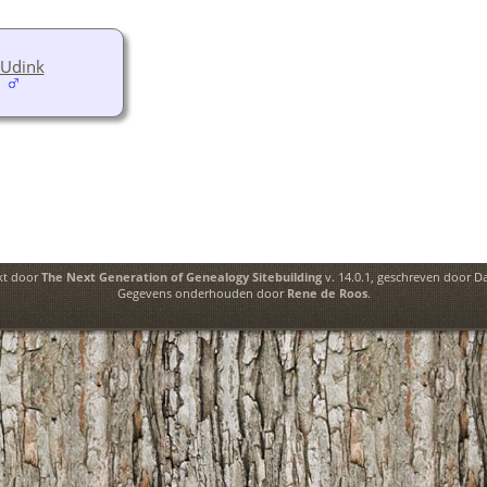
 Udink
kt door
The Next Generation of Genealogy Sitebuilding
v. 14.0.1, geschreven door D
Gegevens onderhouden door
Rene de Roos
.