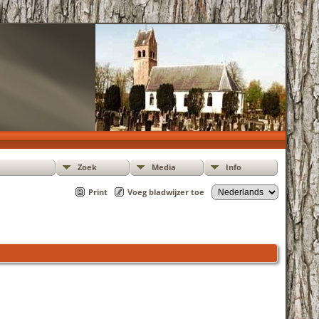
Zoek
Media
Info
Print
Voeg bladwijzer toe