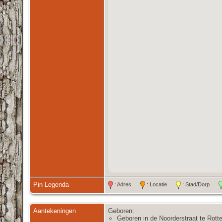
Pin Legenda
: Adres
: Locatie
: Stad/Dorp
Aantekeningen
Geboren:
Geboren in de Noorderstraat te Rott