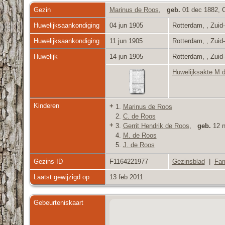
Gezin
Marinus de Roos
,
geb.
01 dec 1882, C
Huwelijksaankondiging
04 jun 1905
Rotterdam, , Zuid
Huwelijksaankondiging
11 jun 1905
Rotterdam, , Zuid
Huwelijk
14 jun 1905
Rotterdam, , Zuid
Huwelijksakte M 
Kinderen
+
1.
Marinus de Roos
2.
C. de Roos
+
3.
Gerrit Hendrik de Roos
,
geb.
12 n
4.
M. de Roos
5.
J. de Roos
Gezins-ID
F1164221977
Gezinsblad
|
Fam
Laatst gewijzigd op
13 feb 2011
Gebeurteniskaart