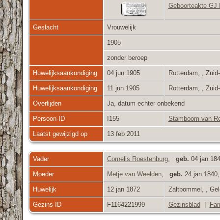
Geboorteakte GJ 
Geslacht
Vrouwelijk
1905
zonder beroep
Huwelijksaankondiging
04 jun 1905
Rotterdam, , Zuid
Huwelijksaankondiging
11 jun 1905
Rotterdam, , Zuid
Overlijden
Ja, datum echter onbekend
Persoon-ID
I155
Stamboom van Re
Laatst gewijzigd op
13 feb 2011
Vader
Cornelis Roestenburg
,
geb.
04 jan 184
Moeder
Metje van Weelden
,
geb.
24 jan 1840,
Huwelijk
12 jan 1872
Zaltbommel, , Gel
Gezins-ID
F1164221999
Gezinsblad
|
Fam