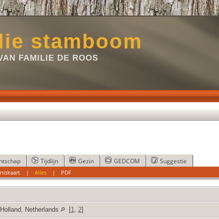
lie stamboom
VAN FAMILIE DE ROOS
ntschap
Tijdlijn
Gezin
GEDCOM
Suggestie
niskaart
|
Alles
|
PDF
-Holland, Netherlands
[
1
,
2
]