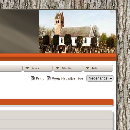
Zoek
Media
Info
Print
Voeg bladwijzer toe