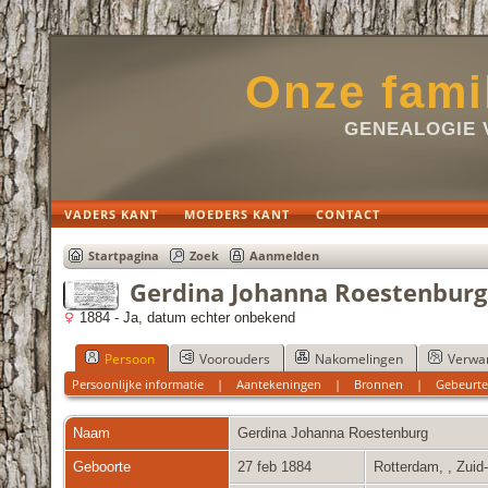
Onze fami
GENEALOGIE 
VADERS KANT
MOEDERS KANT
CONTACT
Startpagina
Zoek
Aanmelden
Gerdina Johanna Roestenburg
1884 - Ja, datum echter onbekend
Persoon
Voorouders
Nakomelingen
Verwa
Persoonlijke informatie
|
Aantekeningen
|
Bronnen
|
Gebeurte
Naam
Gerdina Johanna
Roestenburg
Geboorte
27 feb 1884
Rotterdam, , Zuid