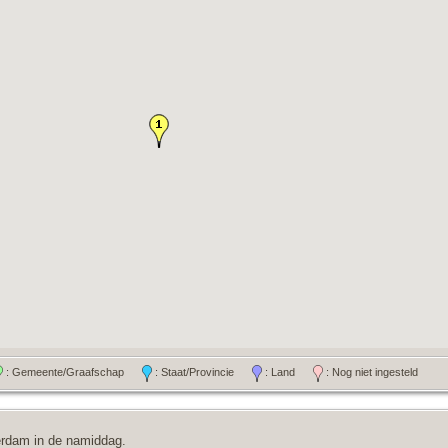
: Gemeente/Graafschap
: Staat/Provincie
: Land
: Nog niet ingesteld
erdam in de namiddag.