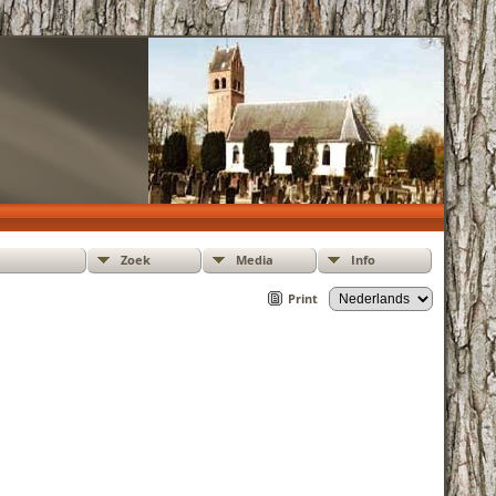
Zoek
Media
Info
Print