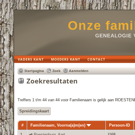
Onze fami
GENEALOGIE 
VADERS KANT
MOEDERS KANT
CONTACT
Startpagina
Zoek
Aanmelden
Zoekresultaten
Treffers 1 t/m 44 van 44 voor Familienaam is gelijk aan ROES
Spreidingskaart
#
Familienaam, Voorna(a)m(en)
Persoon-ID
1
Roestenburg, Aart
I168