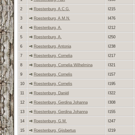
2
Roestenburg, A.C.G.
I215
3
Roestenburg, A.M.N.
I476
4
Roestenburg, A.
I212
5
Roestenburg, A.
I250
6
Roestenburg, Antonia
I238
7
Roestenburg, Cornelia
I217
8
Roestenburg, Cornelia Wilhelmina
I321
9
Roestenburg, Cornelis
I157
10
Roestenburg, Cornelis
I195
11
Roestenburg, Daniël
I322
12
Roestenburg, Gerdina Johanna
I308
13
Roestenburg, Gerdina Johanna
I155
14
Roestenburg, G.M.
I247
15
Roestenburg, Gijsbertus
I219