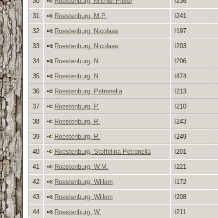
30
Roestenburg, Michiel Pieter
I236
31
Roestenburg, M.P.
I241
32
Roestenburg, Nicolaas
I197
33
Roestenburg, Nicolaas
I203
34
Roestenburg, N.
I206
35
Roestenburg, N.
I474
36
Roestenburg, Petronella
I213
37
Roestenburg, P.
I210
38
Roestenburg, R.
I243
39
Roestenburg, R.
I249
40
Roestenburg, Stoffelina Petronella
I201
41
Roestenburg, W.M.
I221
42
Roestenburg, Willem
I172
43
Roestenburg, Willem
I208
44
Roestenburg, W.
I211