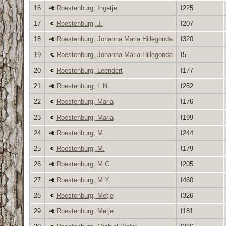
16
Roestenburg, Ingetje
I225
17
Roestenburg, J.
I207
18
Roestenburg, Johanna Maria Hillegonda
I320
19
Roestenburg, Johanna Maria Hillegonda
I5
20
Roestenburg, Leendert
I177
21
Roestenburg, L.N.
I252
22
Roestenburg, Maria
I176
23
Roestenburg, Maria
I199
24
Roestenburg, M.
I244
25
Roestenburg, M.
I179
26
Roestenburg, M.C.
I205
27
Roestenburg, M.Y.
I460
28
Roestenburg, Metje
I326
29
Roestenburg, Metje
I181