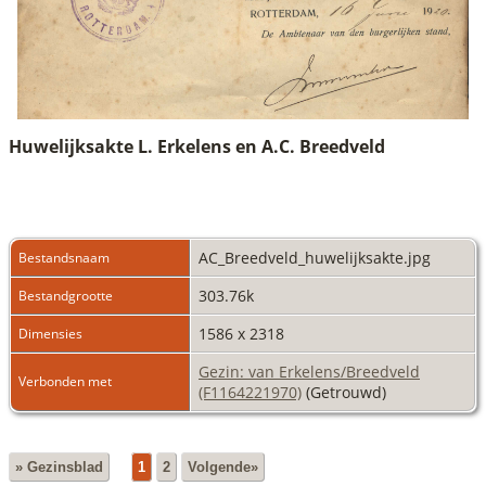
Huwelijksakte L. Erkelens en A.C. Breedveld
AC_Breedveld_huwelijksakte.jpg
Bestandsnaam
303.76k
Bestandgrootte
1586 x 2318
Dimensies
Gezin: van Erkelens/Breedveld
Verbonden met
(F1164221970)
(Getrouwd)
» Gezinsblad
1
2
Volgende»